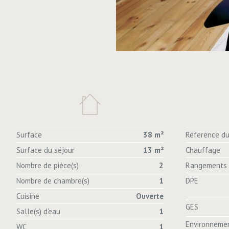
Surface
38 m²
Réference du
Surface du séjour
13 m²
Chauffage
Nombre de pièce(s)
2
Rangements
Nombre de chambre(s)
1
DPE
Cuisine
Ouverte
GES
Salle(s) d'eau
1
Environneme
WC
1