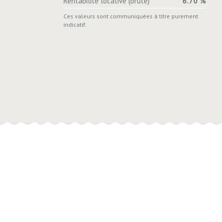
Rentabilité locative (brute)
6.70 %
Ces valeurs sont communiquées à titre purement
indicatif.