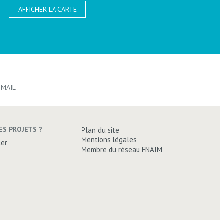
AFFICHER LA CARTE
JE VEUX TESTER !
JE VEUX TESTER !
VOIR LES BIENS
VOIR LES BIENS
 MAIL
ES PROJETS ?
Plan du site
Mentions légales
ter
Membre du réseau FNAIM