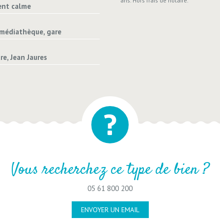
ans. Hors frais de notaire.
ent calme
médiathèque, gare
e, Jean Jaures
Vous recherchez ce type de bien ?
05 61 800 200
ENVOYER UN EMAIL