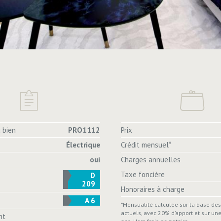
 bien
PRO1112
Prix
Électrique
Crédit mensuel*
oui
Charges annuelles
Taxe foncière
D
209
Honoraires à charge
A 6
*Mensualité calculée sur la base de
actuels, avec 20% d’apport et sur un
nt