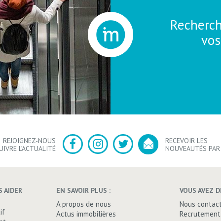
Chois
Chois
Recherch
Combien
Combien
programme
programme
Projeti
Projeti
vos
REJOIGNEZ-NOUS
RECEVOIR LES
UIVRE L’ACTUALITÉ
NOUVEAUTÉS PAR
 AIDER
EN SAVOIR PLUS :
VOUS AVEZ D
A propos de nous
Nous contac
if
Actus immobilières
Recrutement