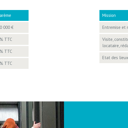
arème
Mission
0 000 €
Entremise et 
% TTC
Visite, consti
locataire, réd
% TTC
Etat des lieu
% TTC